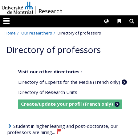
Passer
/
Research
au
contenu
Langues
Liens 
R
Menu
Home
Our researchers
Directory of professors
Directory of professors
Visit our other directories :
Directory of Experts for the Media (French only)
Directory of Research Units
Create/update your profil (French only)
Student in higher leaning and post-doctorate, our
professors are hiring...