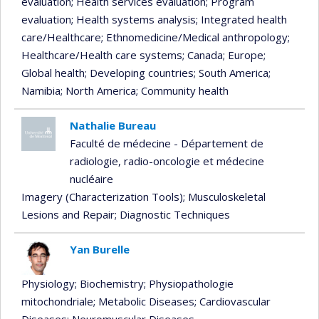
evaluation
; Health services evaluation
; Program
evaluation
; Health systems analysis
; Integrated health
care/Healthcare
; Ethnomedicine/Medical anthropology
;
Healthcare/Health care systems
; Canada
; Europe
;
Global health
; Developing countries
; South America
;
Namibia
; North America
; Community health
Nathalie Bureau
Faculté de médecine - Département de
radiologie, radio-oncologie et médecine
nucléaire
Imagery (Characterization Tools)
; Musculoskeletal
Lesions and Repair
; Diagnostic Techniques
Yan Burelle
Physiology
; Biochemistry
; Physiopathologie
mitochondriale
; Metabolic Diseases
; Cardiovascular
Diseases
; Neuromuscular Diseases