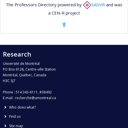
The Professors Directory powered by
SADVR
and was
a CEN-R project
Research
Université de Montréal
PO Box 6128, Centre-ville Station
Montréal, Québec, Canada
H3C 3J7
Phone : 514 343-6111, #38492
E-mail :
recherche@umontreal.ca
Who does what?
Find us
Site map