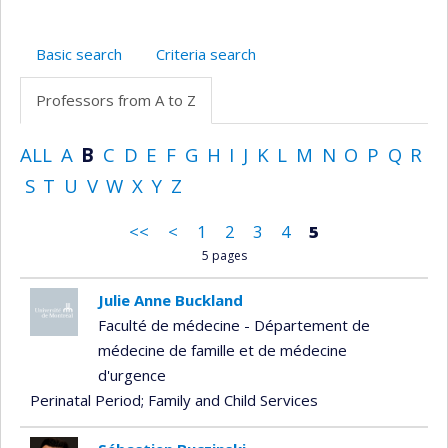
Basic search
Criteria search
Professors from A to Z
ALL
A
B
C
D
E
F
G
H
I
J
K
L
M
N
O
P
Q
R
S
T
U
V
W
X
Y
Z
<<
<
1
2
3
4
5
5 pages
Julie Anne Buckland
Faculté de médecine - Département de
médecine de famille et de médecine
d'urgence
Perinatal Period
; Family and Child Services