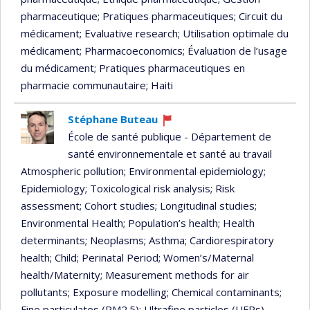
pharmaceutique
; Pratiques pharmaceutiques
; Circuit du
médicament
; Evaluative research
; Utilisation optimale du
médicament
; Pharmacoeconomics
; Évaluation de l’usage
du médicament
; Pratiques pharmaceutiques en
pharmacie communautaire
; Haiti
Stéphane Buteau
Currently
École de santé publique - Département de
recruiting
santé environnementale et santé au travail
Atmospheric pollution
; Environmental epidemiology
;
Epidemiology
; Toxicological risk analysis
; Risk
assessment
; Cohort studies
; Longitudinal studies
;
Environmental Health
; Population’s health
; Health
determinants
; Neoplasms
; Asthma
; Cardiorespiratory
health
; Child
; Perinatal Period
; Women’s/Maternal
health/Maternity
; Measurement methods for air
pollutants
; Exposure modelling
; Chemical contaminants
;
Fine particulates (PM2.5)
; Ultrafine particles (UFPs)