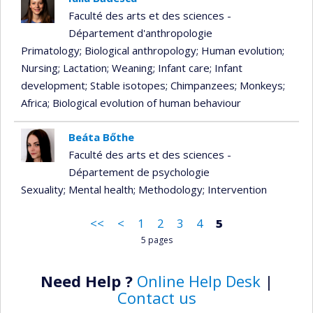
Faculté des arts et des sciences -
Département d'anthropologie
Primatology
; Biological anthropology
; Human evolution
;
Nursing
; Lactation
; Weaning
; Infant care
; Infant
development
; Stable isotopes
; Chimpanzees
; Monkeys
;
Africa
; Biological evolution of human behaviour
Beáta Bőthe
Faculté des arts et des sciences -
Département de psychologie
Sexuality
; Mental health
; Methodology
; Intervention
<<
<
1
2
3
4
5
5 pages
Need Help ?
Online Help Desk
|
Contact us