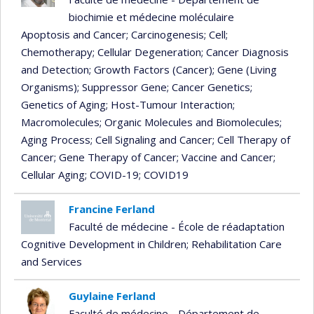
biochimie et médecine moléculaire
Apoptosis and Cancer
; Carcinogenesis
; Cell
;
Chemotherapy
; Cellular Degeneration
; Cancer Diagnosis
and Detection
; Growth Factors (Cancer)
; Gene (Living
Organisms)
; Suppressor Gene
; Cancer Genetics
;
Genetics of Aging
; Host-Tumour Interaction
;
Macromolecules
; Organic Molecules and Biomolecules
;
Aging Process
; Cell Signaling and Cancer
; Cell Therapy of
Cancer
; Gene Therapy of Cancer
; Vaccine and Cancer
;
Cellular Aging
; COVID-19
; COVID19
Francine Ferland
Faculté de médecine - École de réadaptation
Cognitive Development in Children
; Rehabilitation Care
and Services
Guylaine Ferland
Faculté de médecine - Département de