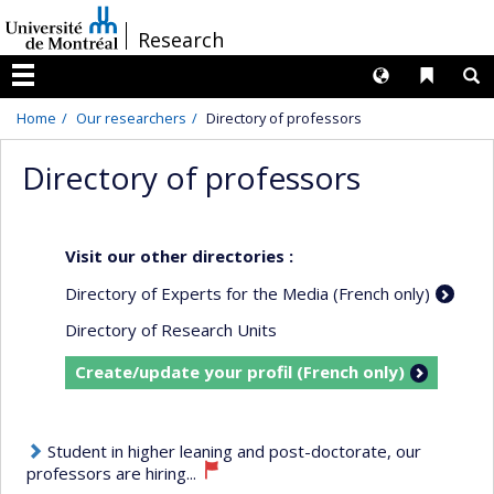
Passer
/
Research
au
contenu
Langues
Liens 
R
Menu
Home
Our researchers
Directory of professors
Directory of professors
Visit our other directories :
Directory of Experts for the Media (French only)
Directory of Research Units
Create/update your profil (French only)
Student in higher leaning and post-doctorate, our
professors are hiring...