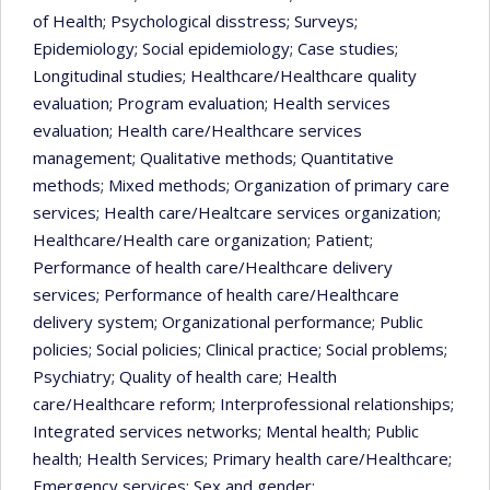
of Health
; Psychological disstress
; Surveys
;
Epidemiology
; Social epidemiology
; Case studies
;
Longitudinal studies
; Healthcare/Healthcare quality
evaluation
; Program evaluation
; Health services
evaluation
; Health care/Healthcare services
management
; Qualitative methods
; Quantitative
methods
; Mixed methods
; Organization of primary care
services
; Health care/Healtcare services organization
;
Healthcare/Health care organization
; Patient
;
Performance of health care/Healthcare delivery
services
; Performance of health care/Healthcare
delivery system
; Organizational performance
; Public
policies
; Social policies
; Clinical practice
; Social problems
;
Psychiatry
; Quality of health care
; Health
care/Healthcare reform
; Interprofessional relationships
;
Integrated services networks
; Mental health
; Public
health
; Health Services
; Primary health care/Healthcare
;
Emergency services
; Sex and gender
;