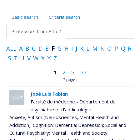
Basic search
Criteria search
Professors from A to Z
ALL
A
B
C
D
E
F
G
H
I
J
K
L
M
N
O
P
Q
R
S
T
U
V
W
X
Y
Z
1
2
>
>>
2 pages
José Luis Fabian
Faculté de médecine - Département de
psychiatrie et d’addictologie
Anxiety
; Autism (Neurosciences, Mental Health and
Addiction)
; Cognition
; Dementia
; Depression
; Social and
Cultural Psychiatry
; Mental Health and Society
;