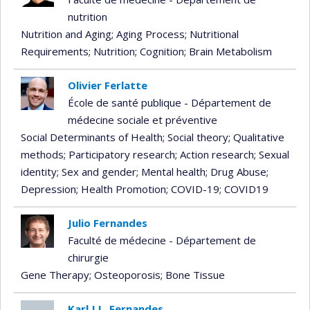
nutrition
Nutrition and Aging
; Aging Process
; Nutritional
Requirements
; Nutrition
; Cognition
; Brain Metabolism
Olivier Ferlatte
École de santé publique - Département de
médecine sociale et préventive
Social Determinants of Health
; Social theory
; Qualitative
methods
; Participatory research
; Action research
; Sexual
identity
; Sex and gender
; Mental health
; Drug Abuse
;
Depression
; Health Promotion
; COVID-19
; COVID19
Julio Fernandes
Faculté de médecine - Département de
chirurgie
Gene Therapy
; Osteoporosis
; Bone Tissue
Karl J.L. Fernandes