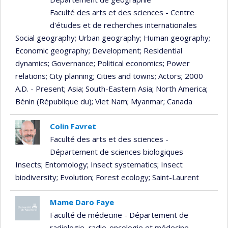
Faculté des arts et des sciences - Centre
d'études et de recherches internationales
Social geography
; Urban geography
; Human geography
;
Economic geography
; Development
; Residential
dynamics
; Governance
; Political economics
; Power
relations
; City planning
; Cities and towns
; Actors
; 2000
A.D. - Present
; Asia
; South-Eastern Asia
; North America
;
Bénin (République du)
; Viet Nam
; Myanmar
; Canada
Colin Favret
Faculté des arts et des sciences -
Département de sciences biologiques
Insects
; Entomology
; Insect systematics
; Insect
biodiversity
; Evolution
; Forest ecology
; Saint-Laurent
Mame Daro Faye
Faculté de médecine - Département de
radiologie, radio-oncologie et médecine