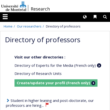
Passer
/
Research
au
contenu
Langues
Liens 
R
Menu
Home
Our researchers
Directory of professors
Directory of professors
Visit our other directories :
Directory of Experts for the Media (French only)
Directory of Research Units
Create/update your profil (French only)
Student in higher leaning and post-doctorate, our
professors are hiring...