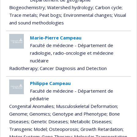
Biogeochemistry
; Watershed hydrology
; Carbon cycle
;
Trace metals
; Peat bogs
; Environmental changes
; Visual
and sound methodologies
Marie-Pierre Campeau
Faculté de médecine - Département de
radiologie, radio-oncologie et médecine
nucléaire
Radiotherapy
; Cancer Diagnosis and Detection
Philippe Campeau
Faculté de médecine - Département de
pédiatrie
Congenital Anomalies
; Musculoskeletal Deformation
;
Genome
; Genomics
; Genotype and Phenotype
; Bone
Diseases
; Genetic Diseases
; Metabolic Diseases
;
Transgenic Model
; Osteoporosis
; Growth Retardation
;
Motor System
; Gene Therapy
; Molecular Transportation