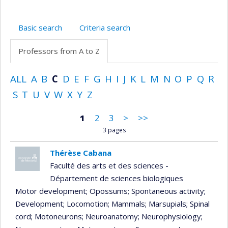
Basic search
Criteria search
Professors from A to Z
ALL
A
B
C
D
E
F
G
H
I
J
K
L
M
N
O
P
Q
R
S
T
U
V
W
X
Y
Z
1
2
3
>
>>
3 pages
Thérèse Cabana
Faculté des arts et des sciences -
Département de sciences biologiques
Motor development
; Opossums
; Spontaneous activity
;
Development
; Locomotion
; Mammals
; Marsupials
; Spinal
cord
; Motoneurons
; Neuroanatomy
; Neurophysiology
;